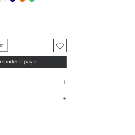
er
ander et payer
tion ultra limitée confectionnée à
main ou issus de stocks dormants
us d’ameublement, chutes de