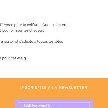
production…). Pas de 
💜 Ultra confort, il e
sauver d'un bad hair 
différence pour ta coiffure ! Que tu sois en
t pour pimper tes cheveux.
e à porter et s'adapte à toutes les têtes
e pour cet été ☀️
INSCRIS-TOI À LA NEWSLETTER