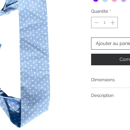
Quantité
*
Ajouter au pani
Comm
Dimensions
Largeur: 5 cm
Description
🍌 Pièce unique ou édi
Lyon par Agathe
🌈 Tissus de seconde 
(rideaux, draps, tiss