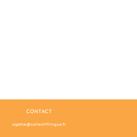
production de nouvelle matières !
st idéal pour pimper tes cheveux ou te
day
CONTACT
agathe@collectiffringue.fr