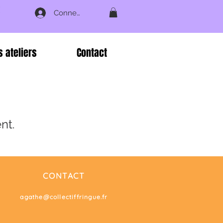
Connexion
s ateliers
Contact
nt.
CONTACT
agathe@collectiffringue.fr