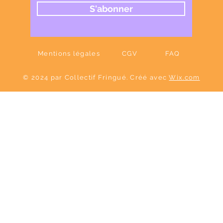
S'abonner
Mentions légales
CGV
FAQ
© 2024 par Collectif Fringué. Créé avec
Wix.com