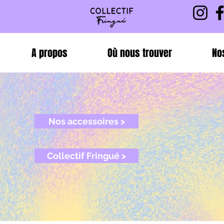
A propos
Où nous trouver
No
Nos accessoires >
Collectif Fringué >