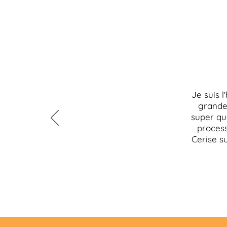
Je suis l
grande
super qua
process
Cerise s