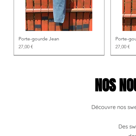
Porte-gourde Jean
Porte-gou
Prix
Prix
27,00 €
27,00 €
NOS NO
Découvre nos swe
Des sw