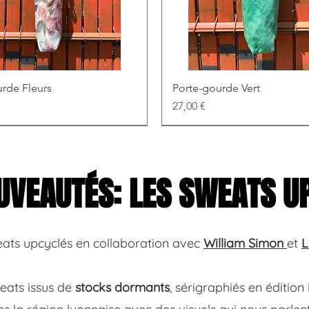
rde Fleurs
Porte-gourde Vert
Prix
27,00 €
UVEAUTÉS: LES SWEATS U
ats upcyclés en collaboration
avec
William Simon
et
L
eats issus de
stocks dormants
, sérigraphiés en édition