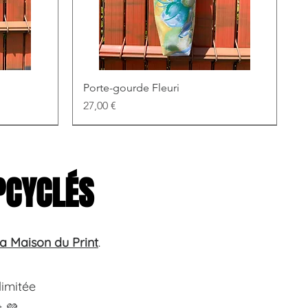
Porte-gourde Fleuri
Prix
27,00 €
PCYCLÉS
a Maison du Print
.
 limitée