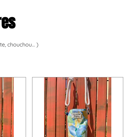
res
te, chouchou… )