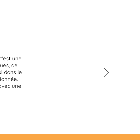
c'est une
ues, de
al dans le
sionnée.
 avec une